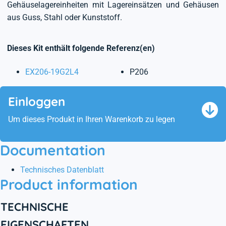
Gehäuselagereinheiten mit Lagereinsätzen und Gehäusen
aus Guss, Stahl oder Kunststoff.
Dieses Kit enthält folgende Referenz(en)
EX206-19G2L4
P206
Einloggen
Um dieses Produkt in Ihren Warenkorb zu legen
Documentation
Technisches Datenblatt
Product information
TECHNISCHE
EIGENSCHAFTEN