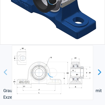
Graugussgehäuse, Lagereinsatz mit
Exzenterspannring, L4 Dichtungssystem