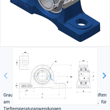
Graugussgehäuse, Lagereinsatz mit Gewindestiften
am Innenring, Dichtung mit Schleuderscheibe, für
Tieftemperaturanwendungen