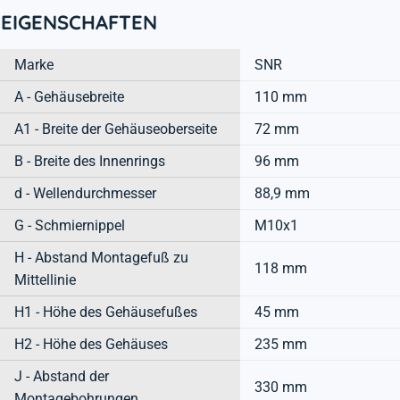
EIGENSCHAFTEN
Marke
SNR
A - Gehäusebreite
110 mm
A1 - Breite der Gehäuseoberseite
72 mm
B - Breite des Innenrings
96 mm
d - Wellendurchmesser
88,9 mm
G - Schmiernippel
M10x1
H - Abstand Montagefuß zu
118 mm
Mittellinie
H1 - Höhe des Gehäusefußes
45 mm
H2 - Höhe des Gehäuses
235 mm
J - Abstand der
330 mm
Montagebohrungen