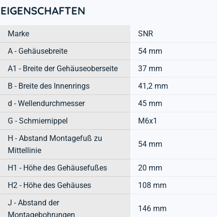
EIGENSCHAFTEN
Marke
SNR
A - Gehäusebreite
54 mm
A1 - Breite der Gehäuseoberseite
37 mm
B - Breite des Innenrings
41,2 mm
d - Wellendurchmesser
45 mm
G - Schmiernippel
M6x1
H - Abstand Montagefuß zu
54 mm
Mittellinie
H1 - Höhe des Gehäusefußes
20 mm
H2 - Höhe des Gehäuses
108 mm
J - Abstand der
146 mm
Montagebohrungen