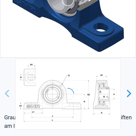
Graugussgehäuse, Lagereinsatz mit Gewindestiften
am Innenring, Einlippendichtung