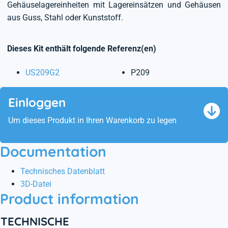
Gehäuselagereinheiten mit Lagereinsätzen und Gehäusen
aus Guss, Stahl oder Kunststoff.
Dieses Kit enthält folgende Referenz(en)
US209G2
P209
Einloggen
Um dieses Produkt in Ihren Warenkorb zu legen
Documentation
Technisches Datenblatt
3D-Datei
Product information
TECHNISCHE