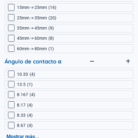
15mm -> 25mm
16
25mm -> 35mm
20
35mm -> 45mm
9
45mm -> 60mm
8
60mm -> 80mm
1
Ángulo de contacto α
10.33
4
13.5
1
8.167
4
8.17
4
8.33
4
8.67
4
Mostrar más...