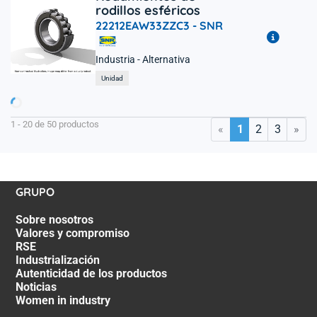
rodillos esféricos
22212EAW33ZZC3 -
SNR
Industria - Alternativa
rgando...
Unidad
1 - 20 de 50 productos
«
»
1
2
3
GRUPO
Sobre nosotros
Valores y compromiso
RSE
Industrialización
Autenticidad de los productos
Noticias
Women in industry