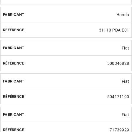
Honda
31110-PDA-E01
Fiat
500346828
Fiat
504171190
Fiat
71739929