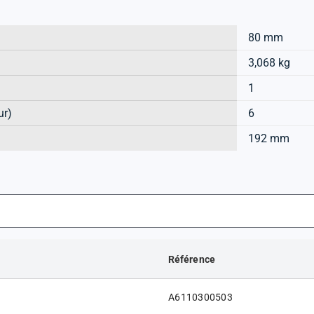
80 mm
3,068 kg
1
ur)
6
192 mm
Référence
A6110300503