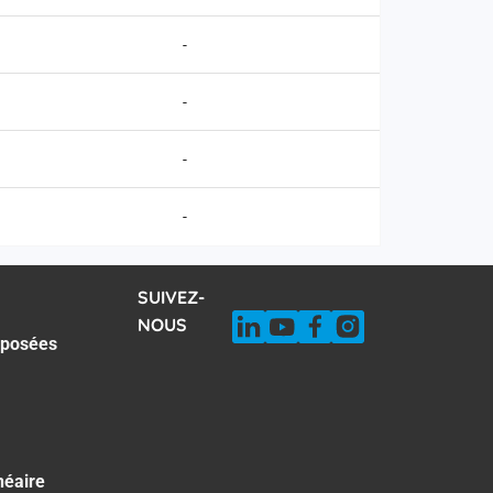
-
-
-
-
SUIVEZ-
NOUS
 posées
néaire