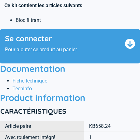
Ce kit contient les articles suivants
Bloc filtrant
Se connecter
Pour ajouter ce produit au panier
Documentation
Fiche technique
TechInfo
Product information
CARACTÉRISTIQUES
Article paire
KB658.24
Avec roulement intégré
1