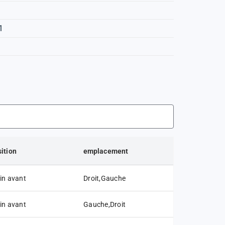
1
ition
emplacement
in avant
Droit,Gauche
in avant
Gauche,Droit