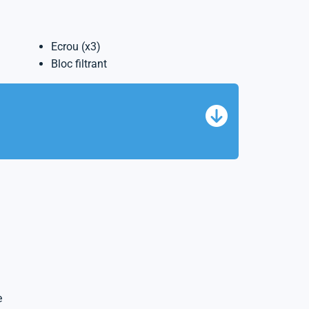
Ecrou (x3)
Bloc filtrant
e