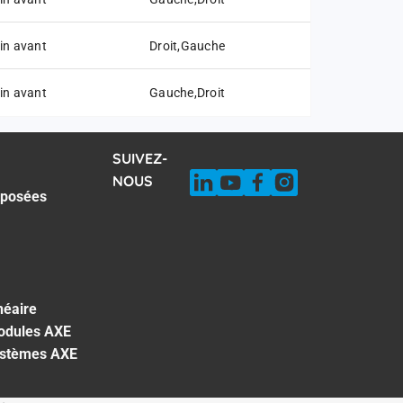
in avant
Droit,Gauche
in avant
Gauche,Droit
SUIVEZ-
NOUS
 posées
néaire
odules AXE
ystèmes AXE