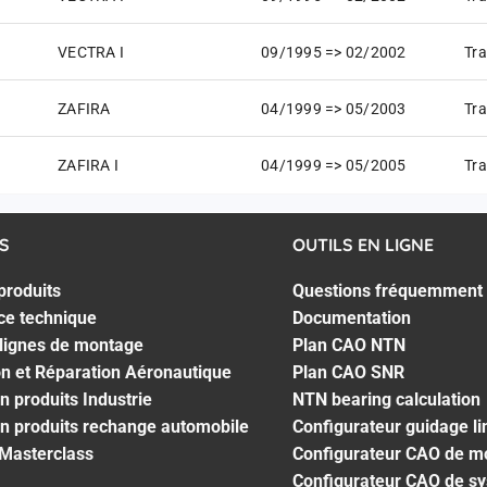
VECTRA I
09/1995 => 02/2002
Tra
ZAFIRA
04/1999 => 05/2003
Tra
ZAFIRA I
04/1999 => 05/2005
Tra
S
OUTILS EN LIGNE
produits
Questions fréquemment
ce technique
Documentation
 lignes de montage
Plan CAO NTN
on et Réparation Aéronautique
Plan CAO SNR
n produits Industrie
NTN bearing calculation
n produits rechange automobile
Configurateur guidage li
 Masterclass
Configurateur CAO de m
Configurateur CAO de s