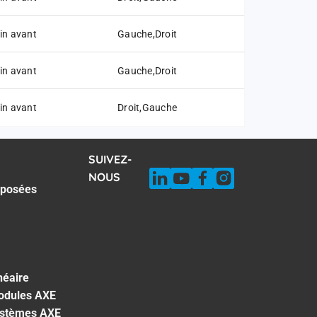
in avant
Gauche,Droit
in avant
Gauche,Droit
in avant
Droit,Gauche
SUIVEZ-
NOUS
 posées
néaire
odules AXE
ystèmes AXE