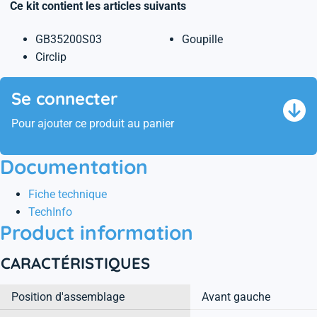
Ce kit contient les articles suivants
GB35200S03
Goupille
Circlip
Se connecter
Pour ajouter ce produit au panier
Documentation
Fiche technique
TechInfo
Product information
CARACTÉRISTIQUES
Position d'assemblage
Avant gauche