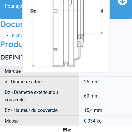
Pour ajouter ce produit au panier
Documentation
Fiche technique
Product information
DEFINITION TECHNIQUE
Marque
SNR
d - Diamètre arbre
25 mm
Dz - Diamètre extérieur du
60 mm
couvercle
Bz - Hauteur du couvercle
15,4 mm
Masse
0,034 kg