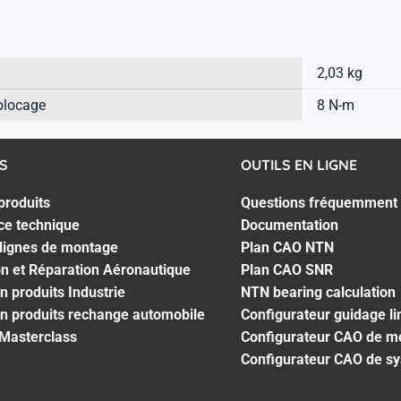
2,03 kg
blocage
8 N-m
S
OUTILS EN LIGNE
produits
Questions fréquemment
ce technique
Documentation
 lignes de montage
Plan CAO NTN
on et Réparation Aéronautique
Plan CAO SNR
n produits Industrie
NTN bearing calculation
n produits rechange automobile
Configurateur guidage li
 Masterclass
Configurateur CAO de m
Configurateur CAO de s