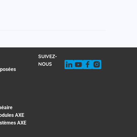
SUIVEZ-
NOUS
 posées
néaire
odules AXE
ystèmes AXE