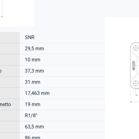
SNR
29,5 mm
10 mm
o
37,3 mm
31 mm
17,463 mm
inetto
19 mm
R1/8"
63,5 mm
86 mm