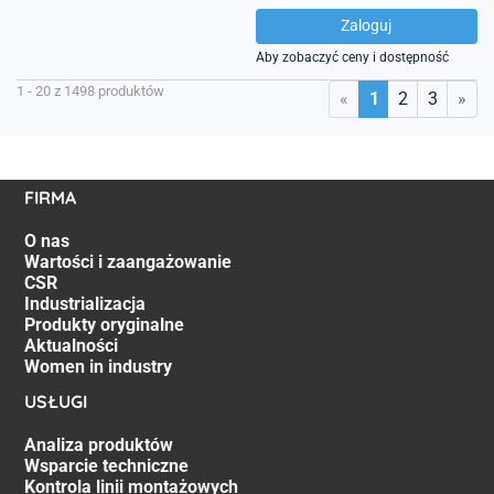
Zaloguj
Aby zobaczyć ceny i dostępność
1 - 20 z 1498 produktów
«
»
1
2
3
FIRMA
O nas
Wartości i zaangażowanie
CSR
Industrializacja
Produkty oryginalne
Aktualności
Women in industry
USŁUGI
Analiza produktów
Wsparcie techniczne
Kontrola linii montażowych