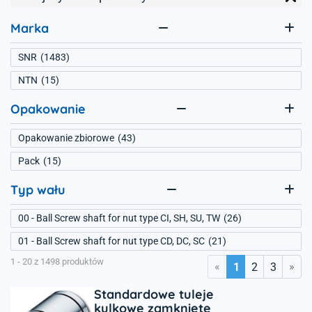
Marka
SNR
1483
NTN
15
Opakowanie
Opakowanie zbiorowe
43
Pack
15
Typ wału
00 - Ball Screw shaft for nut type CI, SH, SU, TW
26
01 - Ball Screw shaft for nut type CD, DC, SC
21
1 - 20 z 1498 produktów
«
»
1
2
3
Standardowe tuleje
kulkowe zamknięte