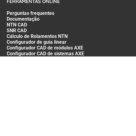
FERRAMENTAS ONLINE
Perguntas frequentes
Documentação
NTN CAD
SNR CAD
Cálculo de Rolamentos NTN
Configurador de guia linear
Configurador CAD de módulos AXE
Configurador CAD de sistemas AXE
SIGA-NOS
GCU
GCS - NTN SNR
GCS - NTN UK
AGB NTN Waelzlager
CGV - NTN BR