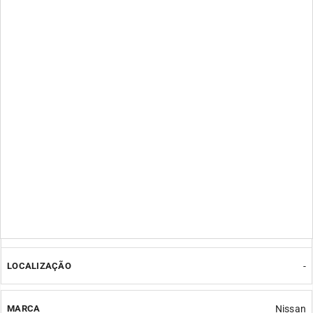
-
-
Nissan
INTERSTAR
INTERSTAR
10/2003 => 08/2006
-
-
Nissan