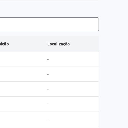
sição
Localização
-
-
-
-
-