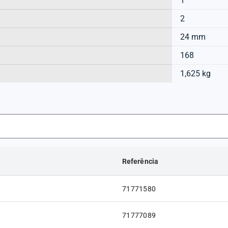
1
2
24 mm
168
1,625 kg
Referência
71771580
71777089