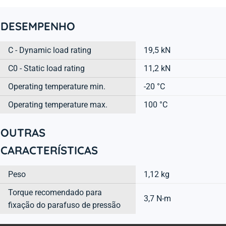
DESEMPENHO
C - Dynamic load rating
19,5 kN
C0 - Static load rating
11,2 kN
Operating temperature min.
-20 °C
Operating temperature max.
100 °C
OUTRAS
CARACTERÍSTICAS
Peso
1,12 kg
Torque recomendado para
3,7 N-m
fixação do parafuso de pressão