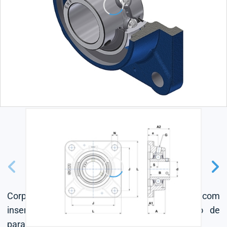
Corpo fundido cinzento,rolamentos de esferas com
inserção radial e conector para o conjunto de
parafusos,sistema de vedação L4