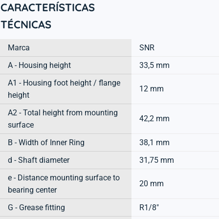
CARACTERÍSTICAS
TÉCNICAS
Marca
SNR
A - Housing height
33,5 mm
A1 - Housing foot height / flange
12 mm
height
A2 - Total height from mounting
42,2 mm
surface
B - Width of Inner Ring
38,1 mm
d - Shaft diameter
31,75 mm
e - Distance mounting surface to
20 mm
bearing center
G - Grease fitting
R1/8"