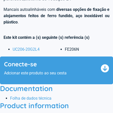
Mancais autoalinháveis com
diversas opções de fixação e
alojamentos feitos de ferro fundido, aço inoxidável ou
plástico
.
Este kit contém a (s) seguinte (s) referência (s)
UC206-20G2L4
FE206N
Conecte-se
Adcionar este produto ao seu cesta
Documentation
Folha de dados técnica
Product information