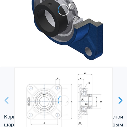
Корпус из серого чугуна, радиальный корпусной
шарикоподшипник с эксцентриковым