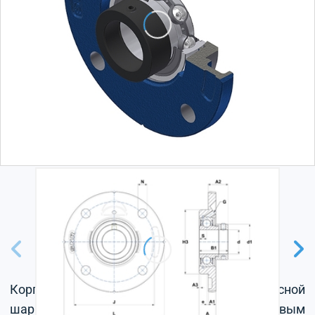
Корпус из серого чугуна, радиальный корпусной
шарикоподшипник с эксцентриковым