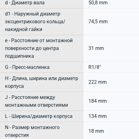
d - Диаметр вала
50,8 mm
d1 - Наружный диаметр
эксцентрикового кольца/
74,5 mm
накидной гайки
e - Расстояние от монтажной
поверхности до центра
31 mm
подшипника
G - Пресс-масленка
R1/8"
H - Длина, ширина или диаметр
222 mm
корпуса
J - Расстояние между
184 mm
монтажными отверстиями
L - Ширина/диаметр корпуса
134 mm
N - Размер монтажного
18 mm
отверстия