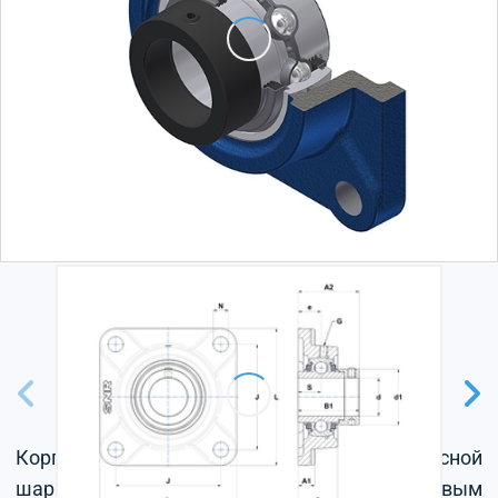
Корпус из серого чугуна, радиальный корпусной
шарикоподшипник с эксцентриковым