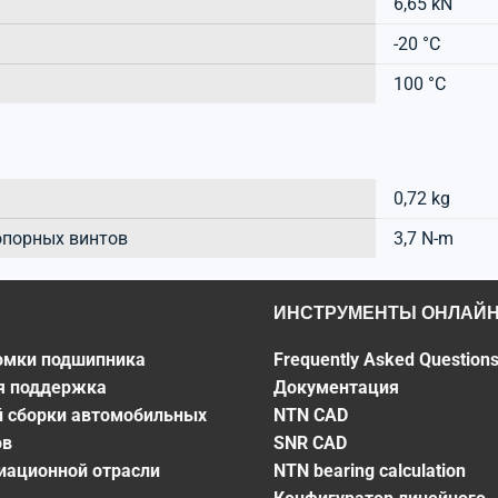
6,65 kN
-20 °C
100 °C
0,72 kg
опорных винтов
3,7 N-m
ИНСТРУМЕНТЫ ОНЛАЙ
омки подшипника
Frequently Asked Question
я поддержка
Документация
й сборки автомобильных
NTN CAD
ов
SNR CAD
виационной отрасли
NTN bearing calculation