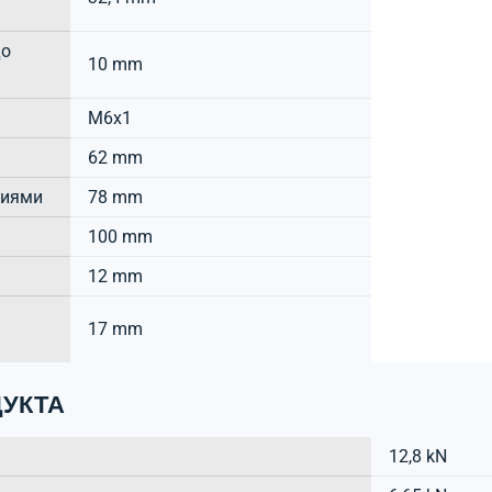
до
10 mm
M6x1
62 mm
тиями
78 mm
100 mm
12 mm
17 mm
УКТА
12,8 kN