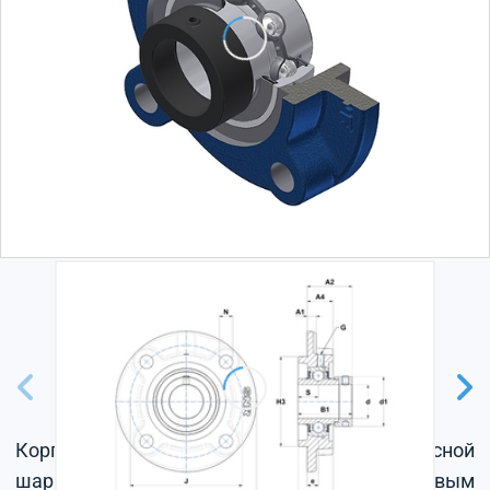
Корпус из серого чугуна, радиальный корпусной
шарикоподшипник с эксцентриковым