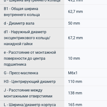
B - Ширина внутреннего кольца
49,2 mm
B1 - Общая ширина
62,7 mm
внутреннего кольца
d - Диаметр вала
50 mm
d1 - Наружный диаметр
эксцентрикового кольца/
67,2 mm
накидной гайки
e - Расстояние от монтажной
поверхности до центра
10 mm
подшипника
G - Пресс-масленка
M6x1
H3 - Центрирующий диаметр
110 mm
J - Расстояние между
138 mm
монтажными отверстиями
L - Ширина/диаметр корпуса
165 mm