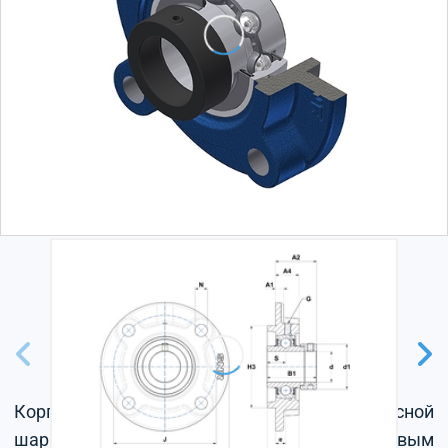
Корпус из серого чугуна, радиальный корпусной
шарикоподшипник с эксцентриковым