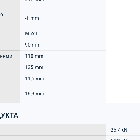
до
-1 mm
M6x1
90 mm
тиями
110 mm
135 mm
11,5 mm
18,8 mm
УКТА
25,7 kN