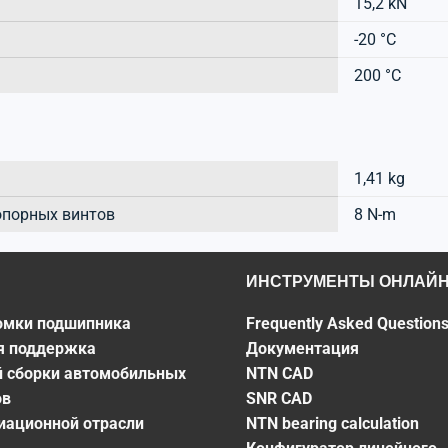
15,2 kN
-20 °C
200 °C
1,41 kg
опорных винтов
8 N-m
ИНСТРУМЕНТЫ ОНЛАЙ
омки подшипника
Frequently Asked Question
я поддержка
Документация
й сборки автомобильных
NTN CAD
ов
SNR CAD
виационной отрасли
NTN bearing calculation