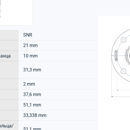
SNR
21 mm
ланца
10 mm
31,3 mm
и
2 mm
37,6 mm
51,1 mm
33,338 mm
ольца/
51,1 mm