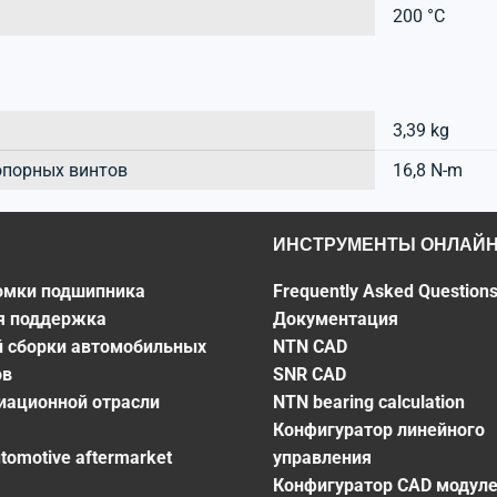
200 °C
3,39 kg
опорных винтов
16,8 N-m
ИНСТРУМЕНТЫ ОНЛАЙ
омки подшипника
Frequently Asked Question
я поддержка
Документация
й сборки автомобильных
NTN CAD
ов
SNR CAD
виационной отрасли
NTN bearing calculation
Конфигуратор линейного
utomotive aftermarket
управления
Конфигуратор CAD модул