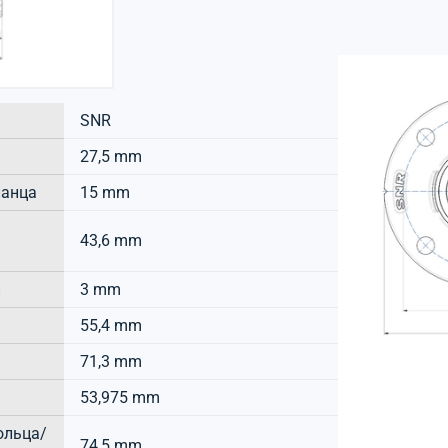
SNR
27,5 mm
ланца
15 mm
43,6 mm
и
3 mm
55,4 mm
71,3 mm
53,975 mm
ольца/
74,5 mm