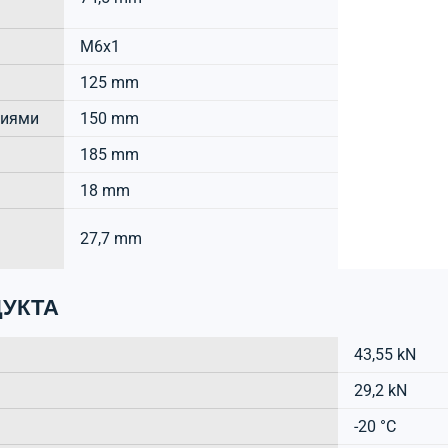
M6x1
125 mm
тиями
150 mm
185 mm
18 mm
27,7 mm
УКТА
43,55 kN
29,2 kN
-20 °C