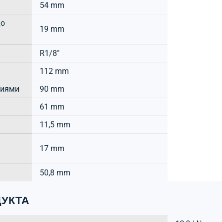
54 mm
до
19 mm
R1/8"
112 mm
тиями
90 mm
61 mm
11,5 mm
17 mm
50,8 mm
УКТА