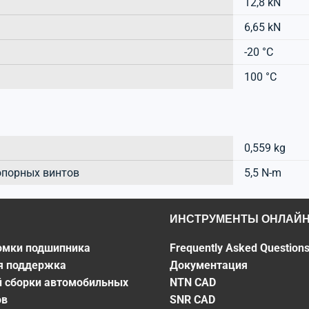
12,8 kN
6,65 kN
-20 °C
100 °C
0,559 kg
опорных винтов
5,5 N-m
ИНСТРУМЕНТЫ ОНЛАЙ
омки подшипника
Frequently Asked Question
я поддержка
Документация
й сборки автомобильных
NTN CAD
ов
SNR CAD