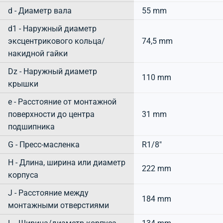
d - Диаметр вала
55 mm
d1 - Наружный диаметр
эксцентрикового кольца/
74,5 mm
накидной гайки
Dz - Наружный диаметр
110 mm
крышки
e - Расстояние от монтажной
поверхности до центра
31 mm
подшипника
G - Пресс-масленка
R1/8"
H - Длина, ширина или диаметр
222 mm
корпуса
J - Расстояние между
184 mm
монтажными отверстиями