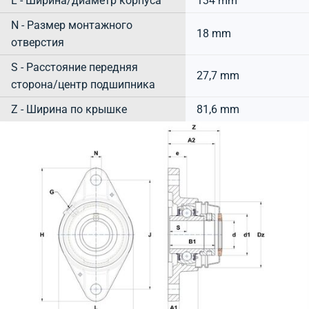
L - Ширина/диаметр корпуса
134 mm
N - Размер монтажного
18 mm
отверстия
S - Расстояние передняя
27,7 mm
сторона/центр подшипника
Z - Ширина по крышке
81,6 mm