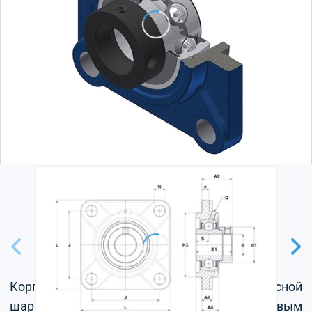
Корпус из серого чугуна, радиальный корпусной
шарикоподшипник с эксцентриковым