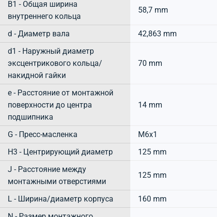
B1 - Общая ширина
58,7 mm
внутреннего кольца
d - Диаметр вала
42,863 mm
d1 - Наружный диаметр
эксцентрикового кольца/
70 mm
накидной гайки
e - Расстояние от монтажной
поверхности до центра
14 mm
подшипника
G - Пресс-масленка
M6x1
H3 - Центрирующий диаметр
125 mm
J - Расстояние между
125 mm
монтажными отверстиями
L - Ширина/диаметр корпуса
160 mm
N - Размер монтажного