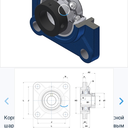
Корпус из серого чугуна, радиальный корпусной
шарикоподшипник с эксцентриковым