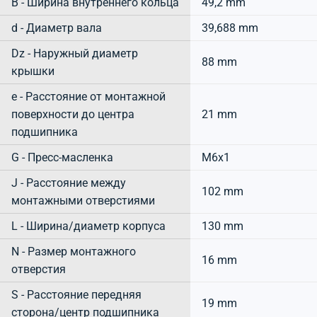
B - Ширина внутреннего кольца
49,2 mm
d - Диаметр вала
39,688 mm
Dz - Наружный диаметр
88 mm
крышки
e - Расстояние от монтажной
поверхности до центра
21 mm
подшипника
G - Пресс-масленка
M6x1
J - Расстояние между
102 mm
монтажными отверстиями
L - Ширина/диаметр корпуса
130 mm
N - Размер монтажного
16 mm
отверстия
S - Расстояние передняя
19 mm
сторона/центр подшипника