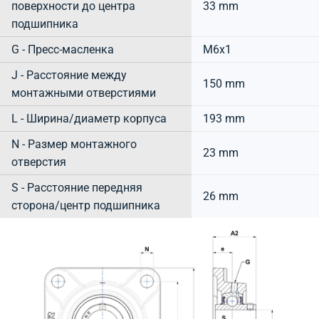
поверхности до центра
33 mm
подшипника
G - Пресс-масленка
M6x1
J - Расстояние между
150 mm
монтажными отверстиями
L - Ширина/диаметр корпуса
193 mm
N - Размер монтажного
23 mm
отверстия
S - Расстояние передняя
26 mm
сторона/центр подшипника