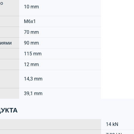
до
10 mm
M6x1
70 mm
тиями
90 mm
115 mm
12 mm
14,3 mm
39,1 mm
УКТА
14 kN