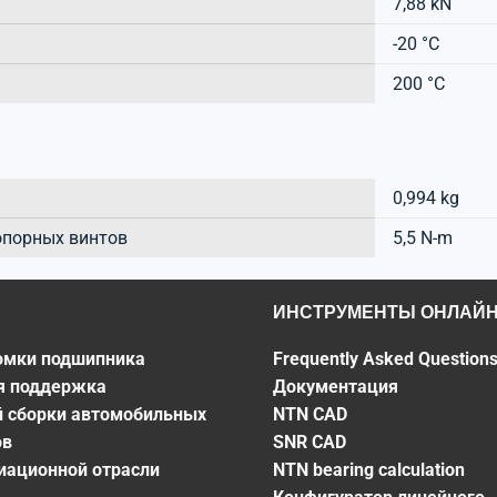
7,88 kN
-20 °C
200 °C
0,994 kg
опорных винтов
5,5 N-m
ИНСТРУМЕНТЫ ОНЛАЙ
омки подшипника
Frequently Asked Question
я поддержка
Документация
й сборки автомобильных
NTN CAD
ов
SNR CAD
виационной отрасли
NTN bearing calculation