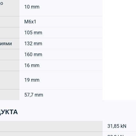
до
10 mm
M6x1
105 mm
тиями
132 mm
160 mm
16 mm
19 mm
57,7 mm
УКТА
31,85 kN