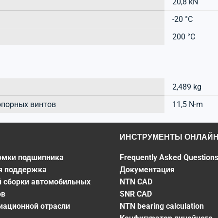
20,8 kN
-20 °C
200 °C
2,489 kg
опорных винтов
11,5 N-m
ИНСТРУМЕНТЫ ОНЛАЙ
омки подшипника
Frequently Asked Question
я поддержка
Документация
й сборки автомобильных
NTN CAD
ов
SNR CAD
виационной отрасли
NTN bearing calculation