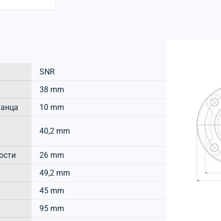
SNR
38 mm
ланца
10 mm
40,2 mm
ости
26 mm
49,2 mm
45 mm
95 mm