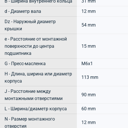
B - Ширина внутреннего кольца
31 mm
d - Диаметр вала
12 mm
Dz - Наружный диаметр
54 mm
крышки
e - Расстояние от монтажной
поверхности до центра
15 mm
подшипника
G - Пресс-масленка
M6x1
H - Длина, ширина или диаметр
113 mm
корпуса
J - Расстояние между
90 mm
монтажными отверстиями
L - Ширина/диаметр корпуса
60 mm
N - Размер монтажного
12 mm
отверстия