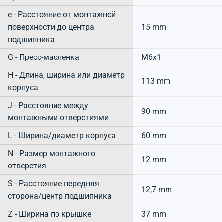
e - Расстояние от монтажной
поверхности до центра
15 mm
подшипника
G - Пресс-масленка
M6x1
H - Длина, ширина или диаметр
113 mm
корпуса
J - Расстояние между
90 mm
монтажными отверстиями
L - Ширина/диаметр корпуса
60 mm
N - Размер монтажного
12 mm
отверстия
S - Расстояние передняя
12,7 mm
сторона/центр подшипника
Z - Ширина по крышке
37 mm