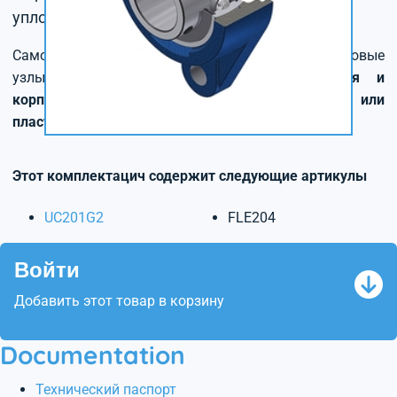
уплотнение с маслоотражателем
Самоцентрирующиеся подшипниковые
узлы с
различными вариантами крепления и
корпусами из чугуна, нержавеющей стали или
пластика.
Этот комплектацич содержит следующие артикулы
UC201G2
FLE204
Войти
Добавить этот товар в корзину
Documentation
Технический паспорт