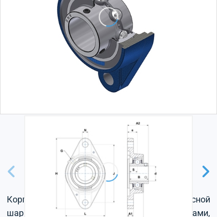
Корпус из серого чугуна, радиальный корпусной
шарикоподшипник с установочными винтами,