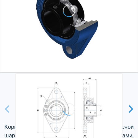
Корпус из серого чугуна, радиальный корпусной
шарикоподшипник с установочными винтами,