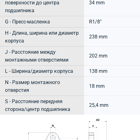
поверхности до центра
34 mm
подшипника
G - Пресс-масленка
R1/8"
H - Длина, ширина или диаметр
238 mm
корпуса
J - Расстояние между
202 mm
монтажными отверстиями
L - Ширина/диаметр корпуса
138 mm
N - Размер монтажного
18 mm
отверстия
S - Расстояние передняя
25,4 mm
сторона/центр подшипника