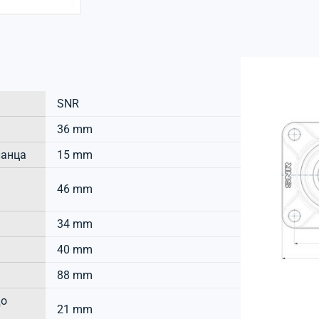
SNR
36 mm
ланца
15 mm
46 mm
34 mm
40 mm
88 mm
до
21 mm