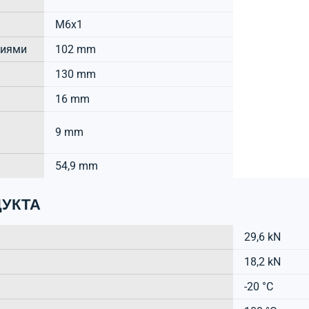
M6x1
тиями
102 mm
130 mm
16 mm
9 mm
54,9 mm
УКТА
29,6 kN
18,2 kN
-20 °C