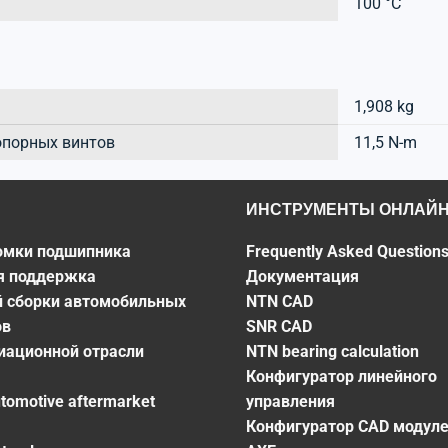
100 °C
1,908 kg
опорных винтов
11,5 N-m
ИНСТРУМЕНТЫ ОНЛАЙ
омки подшипника
Frequently Asked Question
я поддержка
Документация
й сборки автомобильных
NTN CAD
ов
SNR CAD
виационной отрасли
NTN bearing calculation
Конфигуратор линейного
utomotive aftermarket
управления
Конфигуратор CAD модул