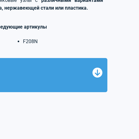
никовые узлы с
различными вариантами
на, нержавеющей стали или пластика.
ледующие артикулы
F208N