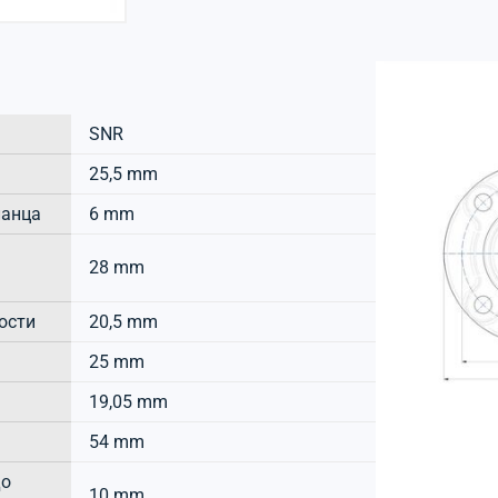
SNR
25,5 mm
ланца
6 mm
28 mm
ости
20,5 mm
25 mm
19,05 mm
54 mm
до
10 mm