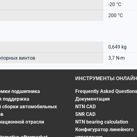
-20 °C
200 °C
0,649 kg
опорных винтов
3,7 N-m
ИНСТРУМЕНТЫ ОНЛАЙ
омки подшипника
Frequently Asked Question
я поддержка
Документация
й сборки автомобильных
NTN CAD
ов
SNR CAD
виационной отрасли
NTN bearing calculation
Конфигуратор линейного