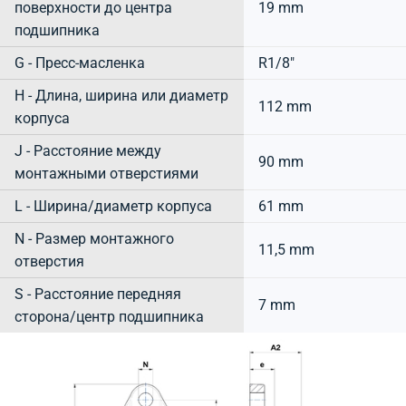
поверхности до центра
19 mm
подшипника
G - Пресс-масленка
R1/8"
H - Длина, ширина или диаметр
112 mm
корпуса
J - Расстояние между
90 mm
монтажными отверстиями
L - Ширина/диаметр корпуса
61 mm
N - Размер монтажного
11,5 mm
отверстия
S - Расстояние передняя
7 mm
сторона/центр подшипника