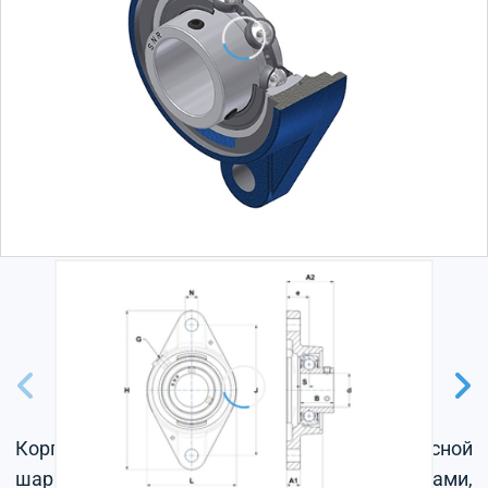
Корпус из серого чугуна, радиальный корпусной
шарикоподшипник с установочными винтами,