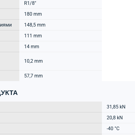
R1/8"
180 mm
тиями
148,5 mm
111 mm
14 mm
10,2 mm
57,7 mm
УКТА
31,85 kN
20,8 kN
-40 °C