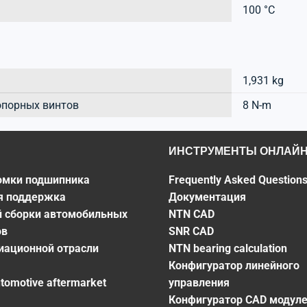
100 °C
1,931 kg
опорных винтов
8 N-m
ИНСТРУМЕНТЫ ОНЛАЙ
омки подшипника
Frequently Asked Question
я поддержка
Документация
й сборки автомобильных
NTN CAD
ов
SNR CAD
виационной отрасли
NTN bearing calculation
Конфигуратор линейного
utomotive aftermarket
управления
Конфигуратор CAD модул