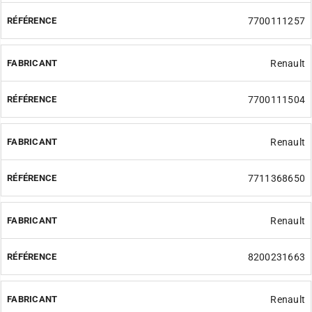
7700111257
Renault
7700111504
Renault
7711368650
Renault
8200231663
Renault