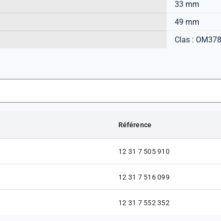
33 mm
49 mm
Clas : OM37
Référence
12 31 7 505 910
12 31 7 516 099
12 31 7 552 352