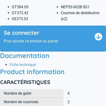
GT384.05
NEP55-002B-5G1
GT373.42
Courroie de distribution
GE373.03
(x2)
Se connecter
Pour ajouter ce produit au panier
Documentation
Fiche technique
Product information
CARACTÉRISTIQUES
Nombre de galet
4
Nombre de courroies
2