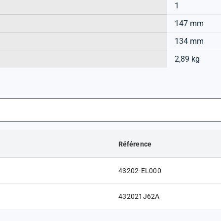
1
147 mm
134 mm
2,89 kg
Référence
43202-EL000
432021J62A