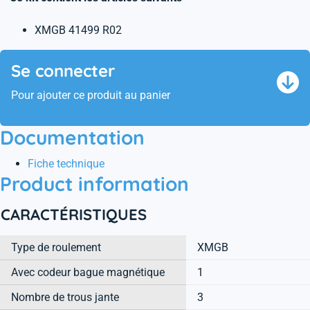
XMGB 41499 R02
Se connecter
Pour ajouter ce produit au panier
Documentation
Fiche technique
Product information
CARACTÉRISTIQUES
Type de roulement
XMGB
Avec codeur bague magnétique
1
Nombre de trous jante
3