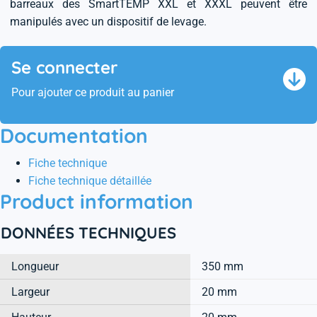
barreaux des SmartTEMP XXL et XXXL peuvent être
manipulés avec un dispositif de levage.
Se connecter
Pour ajouter ce produit au panier
Documentation
Fiche technique
Fiche technique détaillée
Product information
DONNÉES TECHNIQUES
Longueur
350 mm
Largeur
20 mm