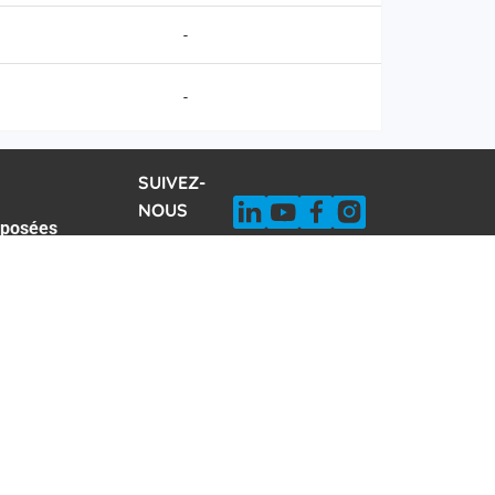
-
-
SUIVEZ-
NOUS
 posées
néaire
odules AXE
ystèmes AXE
ions légales