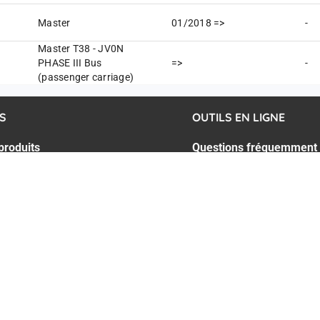
Master
01/2018 =>
-
Master T38 - JV0N
PHASE III Bus
=>
-
(passenger carriage)
S
OUTILS EN LIGNE
produits
Questions fréquemment
ce technique
Documentation
 lignes de montage
Plan CAO NTN
on et Réparation Aéronautique
Plan CAO SNR
n produits Industrie
NTN bearing calculation
n produits rechange automobile
Configurateur guidage li
 Masterclass
Configurateur CAO de m
Configurateur CAO de s
NTN SNR
GCS - NTN UK
AGB NTN Waelzlager
CGV - NTN BR
Ment