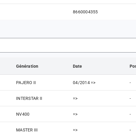
8660004355
Génération
Date
Pos
PAJERO II
04/2014 =>
-
INTERSTAR II
=>
-
NV400
=>
-
MASTER III
=>
-