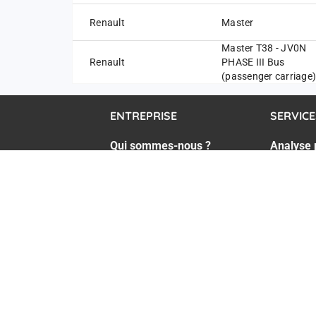
Renault
Master
Master T38 - JV0N
Renault
PHASE III Bus
(passenger carriage)
ENTREPRISE
SERVICE
Qui sommes-nous ?
Analyse 
Valeurs & Engagements
Assistan
RSE
Audit de
Industrialisation
Inspecti
Authenticité des produits
Formatio
Actualités
Formatio
La femme dans l'industrie
Industry
CGU
CGV - 